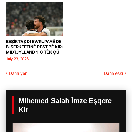
BEŞİKTAŞ DI EWRŪPAYÊ DE
BI SERKEFTINÊ DEST PÊ KIR:
MIDTJYLLAND 1-0 TÊK ÇŪ
July 23, 2026
Daha yeni
Daha eski
Mihemed Salah Îmze Eşqere
Kir