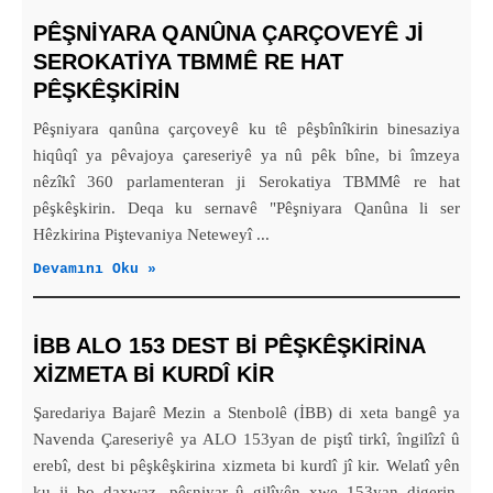
PÊŞNIYARA QANÛNA ÇARÇOVEYÊ JI
SEROKATIYA TBMMÊ RE HAT
PÊŞKÊŞKIRIN
Pêşniyara qanûna çarçoveyê ku tê pêşbînîkirin binesaziya
hiqûqî ya pêvajoya çareseriyê ya nû pêk bîne, bi îmzeya
nêzîkî 360 parlamenteran ji Serokatiya TBMMê re hat
pêşkêşkirin. Deqa ku sernavê "Pêşniyara Qanûna li ser
Hêzkirina Piştevaniya Neteweyî ...
Devamını Oku »
İBB ALO 153 DEST BI PÊŞKÊŞKIRINA
XIZMETA BI KURDÎ KIR
Şaredariya Bajarê Mezin a Stenbolê (İBB) di xeta bangê ya
Navenda Çareseriyê ya ALO 153yan de piştî tirkî, îngilîzî û
erebî, dest bi pêşkêşkirina xizmeta bi kurdî jî kir. Welatî yên
ku ji bo daxwaz, pêşniyar û gilîyên xwe 153yan digerin,