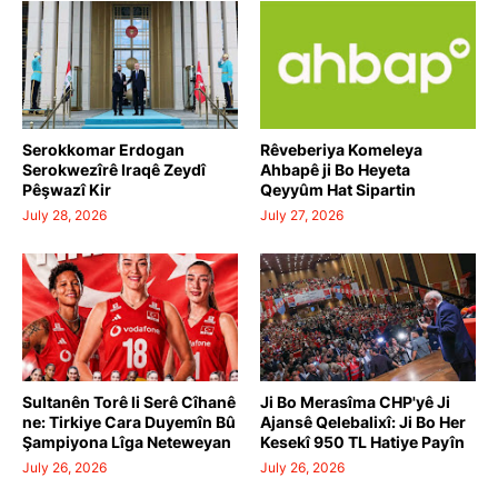
Serokkomar Erdogan
Rêveberiya Komeleya
Serokwezîrê Iraqê Zeydî
Ahbapê ji Bo Heyeta
Pêşwazî Kir
Qeyyûm Hat Sipartin
July 28, 2026
July 27, 2026
Sultanên Torê li Serê Cîhanê
Ji Bo Merasîma CHP'yê Ji
ne: Tirkiye Cara Duyemîn Bû
Ajansê Qelebalixî: Ji Bo Her
Şampiyona Lîga Neteweyan
Kesekî 950 TL Hatiye Payîn
July 26, 2026
July 26, 2026