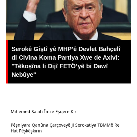
Serokê Giştî yê MHP’ê Devlet Bahçelî
di Civîna Koma Partiya Xwe de Axivî:
"Têkoşîna li Dijî FETÖ’yê bi Dawî
Nebûye"
Mihemed Salah Îmze Eşqere Kir
Pêşniyara Qanûna Çarçoveyê Ji Serokatiya TBMMê Re
Hat Pêşkêşkirin