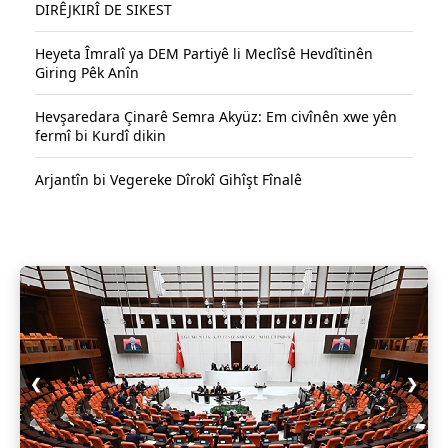
DIRÊJKIRÎ DE SIKEST
Heyeta Îmralî ya DEM Partiyê li Meclîsê Hevdîtinên
Giring Pêk Anîn
Hevşaredara Çinarê Semra Akyüz: Em civînên xwe yên
fermî bi Kurdî dikin
Arjantîn bi Vegereke Dîrokî Gihîşt Fînalê
❮
❯