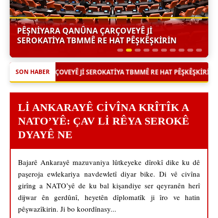
PÊŞNIYARA QANÛNA ÇARÇOVEYÊ JI
SEROKATIYA TBMMÊ RE HAT PÊŞKÊŞKIRIN
|
Ê JI SEROKATIYA TBMMÊ RE HAT PÊŞKÊŞKIRIN
İBB ALO 153 DEST
SON HABER
LI ANKARAYÊ CIVÎNA KRÎTÎK A
NATO’YÊ: ÇAV LI RÊYA SEROKÊ
DYAYÊ NE
Bajarê Ankarayê mazuvaniya lûtkeyeke dîrokî dike ku dê
paşeroja ewlekariya navdewletî diyar bike. Di vê civîna
girîng a NATO’yê de ku bal kişandiye ser qeyranên herî
dijwar ên gerdûnî, heyetên dîplomatîk ji îro ve hatin
pêşwazîkirin. Ji bo koordînasy...