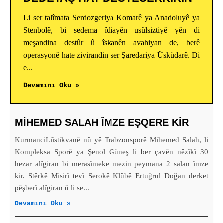
Li ser talîmata Serdozgeriya Komarê ya Anadoluyê ya
Stenbolê, bi sedema îdiayên usûlsiztiyê yên di
meşandina destûr û îskanên avahiyan de, berê
operasyonê hate zivirandin ser Şaredariya Üsküdarê. Di
e...
Devamını Oku »
MIHEMED SALAH ÎMZE EŞQERE KIR
KurmanciLiîstikvanê nû yê Trabzonsporê Mihemed Salah, li
Kompleksa Sporê ya Şenol Güneş li ber çavên nêzîkî 30
hezar alîgiran bi merasîmeke mezin peymana 2 salan îmze
kir. Stêrkê Misirî tevî Serokê Klûbê Ertuğrul Doğan derket
pêşberî alîgiran û li se...
Devamını Oku »