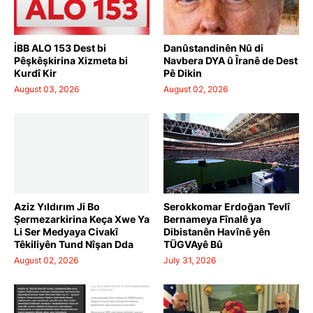
İBB ALO 153 Dest bi
Danûstandinên Nû di
Pêşkêşkirina Xizmeta bi
Navbera DYA û Îranê de Dest
Kurdî Kir
Pê Dikin
August 03, 2026
August 02, 2026
Aziz Yıldırım Ji Bo
Serokkomar Erdoğan Tevlî
Şermezarkirina Keça Xwe Ya
Bernameya Fînalê ya
Li Ser Medyaya Civakî
Dibistanên Havînê yên
Têkiliyên Tund Nîşan Dda
TÜGVAyê Bû
August 02, 2026
July 31, 2026