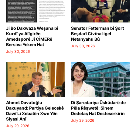
Ji Bo Daxwaza Weşana bi
Senator Fetterman bi Şort
Kurdî ya Alîgirên
Beşdarî Civîna ligel
Amedsporê Ji CİMERê
Netanyahu Bû
Bersiva Yekem Hat
July 30, 2026
July 30, 2026
Ahmet Davutoğlu
Di Şaredariya Üsküdarê de
Daxuyand: Partiya Gelecekê
Pêla Rêşwetê: Sinem
Dawî Li Xebatên Xwe Yên
Dedetaş Hat Desteserkirin
Siyasi Anî
July 29, 2026
July 29, 2026