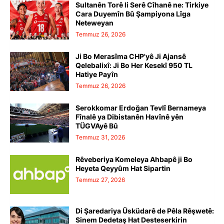
Sultanên Torê li Serê Cîhanê ne: Tirkiye
Cara Duyemîn Bû Şampiyona Lîga
Neteweyan
Temmuz 26, 2026
Ji Bo Merasîma CHP'yê Ji Ajansê
Qelebalixî: Ji Bo Her Kesekî 950 TL
Hatiye Payîn
Temmuz 26, 2026
Serokkomar Erdoğan Tevlî Bernameya
Fînalê ya Dibistanên Havînê yên
TÜGVAyê Bû
Temmuz 31, 2026
Rêveberiya Komeleya Ahbapê ji Bo
Heyeta Qeyyûm Hat Sipartin
Temmuz 27, 2026
Di Şaredariya Üsküdarê de Pêla Rêşwetê:
Sinem Dedetaş Hat Desteserkirin