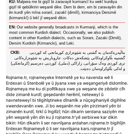
KU:
Malpera me bi giştî bi zaravayê kurmancî ku wekî kurdiya
giştî tê qebûlkirin weşanê dike. Dem bi dem, em bi zaravayên din
ên kurdî yên mîna soranî, zazakî (dimilî), kirmanciya Dersimê
(kirmanckî) û lekî jî weşanê dikin.
EN:
Our website generally broadcasts in Kurmanji, which is the
most common Kurdish dialect. Occasionally, we also publish
content in other Kurdish dialects, such as Sorani, Zazaki (Dimili),
Dersim Kurdish (Kirmancki), and Leki.
CKB:
ماڵپەڕەکەمان بە گشتی بە شێوەزاری کورمانجی کە کوردیی
گشتییە بڵاوکراوەکانی پێشکەش دەکات. جاروباریش بە شێوەزارەکانی
تری کوردی وەک سۆرانی، زازاکی (دملی)، کوردیی دەرسیم (کرمانجکی)
و لەکی بڵاوکراوەمان دەبێت.
Rojname.tr, rojnameyeke înternetê ye ku navenda wê li
Erdexan û Stenbolê ye û jiyana xwe ya weşangeriyê didomîne.
Rojnameya me ku di polîtîkaya xwe ya weşane de zêdetir cîh
dide zimanê kurdî; geşedanên herêmî, neteweyî û
navneteweyî bi têgihîştineke dînamîk a nûçegihaniyê digihîne
xwendevanên xwe. Ji bo weşanên me yên pirzimanî yên bi
zimanên kurdî, tirkî û îngilîzî; hûn dikarin serdana saziyên me
yên weşanê yên din ku ji rojname.tr'yê serbixwe kar dikin
bikin: Hûn dikarin li ser navnîşana ardahan.rojname.tr bigihîjin
Erdexan Rojnameyê û li ser navnîşana kars.rojname.tr jî