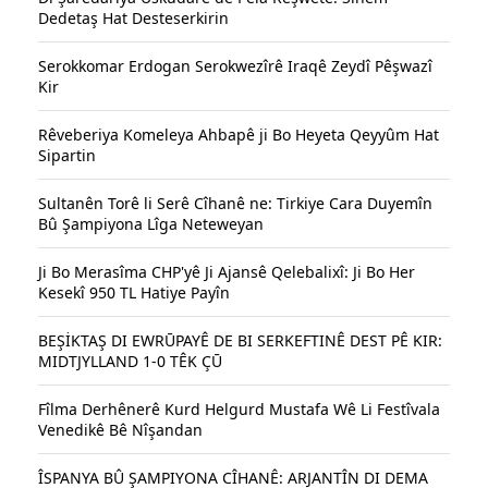
Dedetaş Hat Desteserkirin
Serokkomar Erdogan Serokwezîrê Iraqê Zeydî Pêşwazî
Kir
Rêveberiya Komeleya Ahbapê ji Bo Heyeta Qeyyûm Hat
Sipartin
Sultanên Torê li Serê Cîhanê ne: Tirkiye Cara Duyemîn
Bû Şampiyona Lîga Neteweyan
Ji Bo Merasîma CHP'yê Ji Ajansê Qelebalixî: Ji Bo Her
Kesekî 950 TL Hatiye Payîn
BEŞİKTAŞ DI EWRŪPAYÊ DE BI SERKEFTINÊ DEST PÊ KIR:
MIDTJYLLAND 1-0 TÊK ÇŪ
Fîlma Derhênerê Kurd Helgurd Mustafa Wê Li Festîvala
Venedikê Bê Nîşandan
ÎSPANYA BÛ ŞAMPIYONA CÎHANÊ: ARJANTÎN DI DEMA