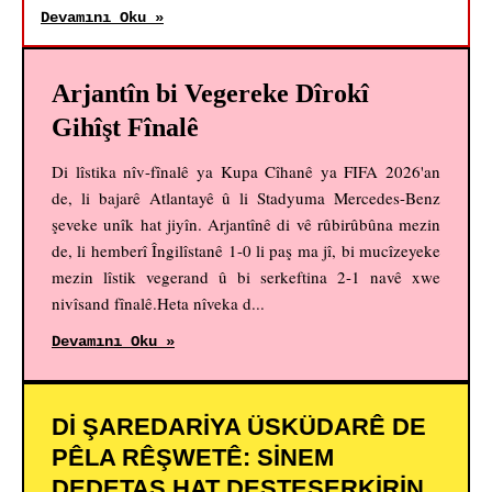
Devamını Oku »
Arjantîn bi Vegereke Dîrokî
Gihîşt Fînalê
Di lîstika nîv-fînalê ya Kupa Cîhanê ya FIFA 2026'an
de, li bajarê Atlantayê û li Stadyuma Mercedes-Benz
şeveke unîk hat jiyîn. Arjantînê di vê rûbirûbûna mezin
de, li hemberî Îngilîstanê 1-0 li paş ma jî, bi mucîzeyeke
mezin lîstik vegerand û bi serkeftina 2-1 navê xwe
nivîsand fînalê.Heta nîveka d...
Devamını Oku »
DI ŞAREDARIYA ÜSKÜDARÊ DE
PÊLA RÊŞWETÊ: SINEM
DEDETAŞ HAT DESTESERKIRIN