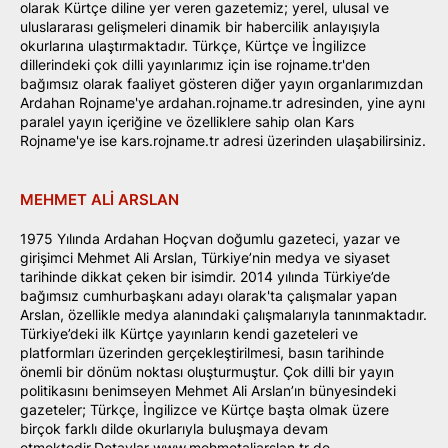
olarak Kürtçe diline yer veren gazetemiz; yerel, ulusal ve
uluslararası gelişmeleri dinamik bir habercilik anlayışıyla
okurlarına ulaştırmaktadır. Türkçe, Kürtçe ve İngilizce
dillerindeki çok dilli yayınlarımız için ise rojname.tr'den
bağımsız olarak faaliyet gösteren diğer yayın organlarımızdan
Ardahan Rojname'ye ardahan.rojname.tr adresinden, yine aynı
paralel yayın içeriğine ve özelliklere sahip olan Kars
Rojname'ye ise kars.rojname.tr adresi üzerinden ulaşabilirsiniz.
MEHMET ALI ARSLAN
1975 Yılında Ardahan Hoçvan doğumlu gazeteci, yazar ve
girişimci Mehmet Ali Arslan, Türkiye’nin medya ve siyaset
tarihinde dikkat çeken bir isimdir. 2014 yılında Türkiye’de
bağımsız cumhurbaşkanı adayı olarak'ta çalışmalar yapan
Arslan, özellikle medya alanındaki çalışmalarıyla tanınmaktadır.
Türkiye’deki ilk Kürtçe yayınların kendi gazeteleri ve
platformları üzerinden gerçekleştirilmesi, basın tarihinde
önemli bir dönüm noktası oluşturmuştur. Çok dilli bir yayın
politikasını benimseyen Mehmet Ali Arslan’ın bünyesindeki
gazeteler; Türkçe, İngilizce ve Kürtçe başta olmak üzere
birçok farklı dilde okurlarıyla buluşmaya devam
etmektedir.Detaylar www.mehmetaliarslan.tr de