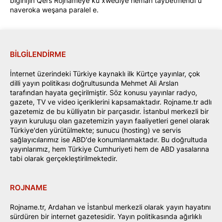
bigihîjin Qers Rojnameyê ku xwediyê heman taybetmendî û
naveroka weşana paralel e.
BILGILENDIRME
İnternet üzerindeki Türkiye kaynaklı ilk Kürtçe yayınlar, çok
dilli yayın politikası doğrultusunda Mehmet Ali Arslan
tarafından hayata geçirilmiştir. Söz konusu yayınlar radyo,
gazete, TV ve video içeriklerini kapsamaktadır. Rojname.tr adlı
gazetemiz de bu külliyatın bir parçasıdır. İstanbul merkezli bir
yayın kuruluşu olan gazetemizin yayın faaliyetleri genel olarak
Türkiye'den yürütülmekte; sunucu (hosting) ve servis
sağlayıcılarımız ise ABD'de konumlanmaktadır. Bu doğrultuda
yayınlarımız, hem Türkiye Cumhuriyeti hem de ABD yasalarına
tabi olarak gerçekleştirilmektedir.
ROJNAME
Rojname.tr, Ardahan ve İstanbul merkezli olarak yayın hayatını
sürdüren bir internet gazetesidir. Yayın politikasında ağırlıklı