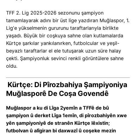
TFF 2. Lig 2025-2026 sezonunu şampiyon
tamamlayarak adını bir üst lige yazdıran Muğlaspor, 1.
Lig'e yükselmenin gururunu taraftarlarıyla birlikte
yaşadı. Büyük bir coşkuya sahne olan kutlamalarda
Kürtçe şarkılar yankılanırken, futbolcular ve yeşil-
beyazlı taraftarlar el ele tutuşarak uzun süre halay
çekti. Şampiyonluk sevinci renkli görüntülere sahne
oldu.
Kürtçe: Di Pîrozbahiya Şampiyoniya
Muğlasporê De Coşa Govendê
Muğlaspor a ku di Lîga 2yemîn a TFFê de bû
şampiyon û derket Lîga 1emîn, di pîrozbahiyên xwe
yên şampiyoniyê de stranên Kürtçe lêxistin;
futbolvan û alîgiran bi daxwazî û coşeke mezin