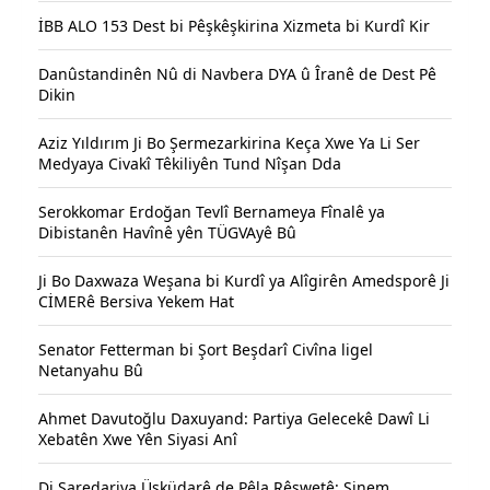
İBB ALO 153 Dest bi Pêşkêşkirina Xizmeta bi Kurdî Kir
Danûstandinên Nû di Navbera DYA û Îranê de Dest Pê
Dikin
Aziz Yıldırım Ji Bo Şermezarkirina Keça Xwe Ya Li Ser
Medyaya Civakî Têkiliyên Tund Nîşan Dda
Serokkomar Erdoğan Tevlî Bernameya Fînalê ya
Dibistanên Havînê yên TÜGVAyê Bû
Ji Bo Daxwaza Weşana bi Kurdî ya Alîgirên Amedsporê Ji
CİMERê Bersiva Yekem Hat
Senator Fetterman bi Şort Beşdarî Civîna ligel
Netanyahu Bû
Ahmet Davutoğlu Daxuyand: Partiya Gelecekê Dawî Li
Xebatên Xwe Yên Siyasi Anî
Di Şaredariya Üsküdarê de Pêla Rêşwetê: Sinem