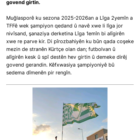
govend girtin.
Muğlasporê ku sezona 2025-2026an a Lîga 2yemîn a
TFFê wek şampiyon qedand û navê xwe li lîga jor
nivîsand, şanaziya derketina Lîga 1emîn bi alîgirên
xwe re parve kir. Di pîrozbahiyên ku bûn qada coşeke
mezin de stranên Kürtçe olan dan; futbolvan û
alîgirên kesk û spî destên hev girtin û demeke dirêj
govend gerandin. Kêfxwasiya şampiyoniyê bû
sedema dîmenên pir rengîn.