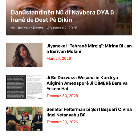
Danûstandinên Nû di Navbera DYA û
Îranê de Dest Pê Dikin
by
Haberler News
-
Ağustos 02, 2026
Jiyaneke li Tehranê Mirçiqî: Mirina Bi Jan
a Berîvan Molanî
Mart 24, 2026
Ji Bo Daxwaza Weşana bi Kurdî ya
Alîgirên Amedsporê Ji CİMERê Bersiva
Yekem Hat
Temmuz 30, 2026
Senator Fetterman bi Şort Beşdarî Civîna
ligel Netanyahu Bû
Temmuz 30, 2026