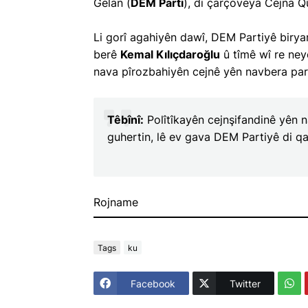
Gelan (
DEM Parti
), di çarçoveya Cejna Q
Li gorî agahiyên dawî, DEM Partiyê biryar
berê
Kemal Kılıçdaroğlu
û tîmê wî re ney
nava pîrozbahiyên cejnê yên navbera par
Têbînî:
Polîtîkayên cejnşifandinê yên na
guhertin, lê ev gava DEM Partiyê di qa
Rojname
Tags
ku
Li kargehan "t
Facebook
Twitter
Kurdî" bû ferm
ku guh nedinê 