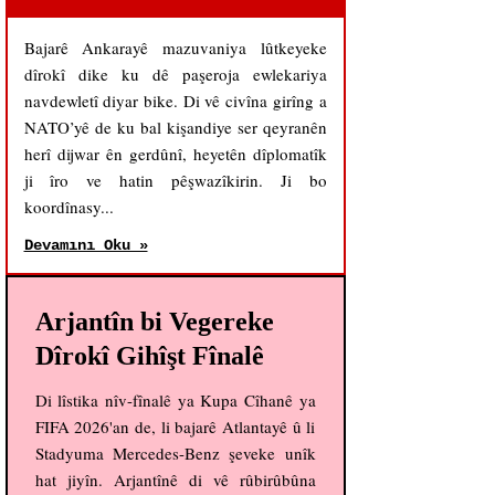
Bajarê Ankarayê mazuvaniya lûtkeyeke
dîrokî dike ku dê paşeroja ewlekariya
navdewletî diyar bike. Di vê civîna girîng a
NATO’yê de ku bal kişandiye ser qeyranên
herî dijwar ên gerdûnî, heyetên dîplomatîk
ji îro ve hatin pêşwazîkirin. Ji bo
koordînasy...
Devamını Oku »
Arjantîn bi Vegereke
Dîrokî Gihîşt Fînalê
Di lîstika nîv-fînalê ya Kupa Cîhanê ya
FIFA 2026'an de, li bajarê Atlantayê û li
Stadyuma Mercedes-Benz şeveke unîk
hat jiyîn. Arjantînê di vê rûbirûbûna