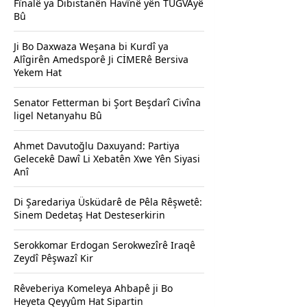
Fînalê ya Dibistanên Havînê yên TÜGVAyê
Bû
Ji Bo Daxwaza Weşana bi Kurdî ya
Alîgirên Amedsporê Ji CİMERê Bersiva
Yekem Hat
Senator Fetterman bi Şort Beşdarî Civîna
ligel Netanyahu Bû
Ahmet Davutoğlu Daxuyand: Partiya
Gelecekê Dawî Li Xebatên Xwe Yên Siyasi
Anî
Di Şaredariya Üsküdarê de Pêla Rêşwetê:
Sinem Dedetaş Hat Desteserkirin
Serokkomar Erdogan Serokwezîrê Iraqê
Zeydî Pêşwazî Kir
Rêveberiya Komeleya Ahbapê ji Bo
Heyeta Qeyyûm Hat Sipartin