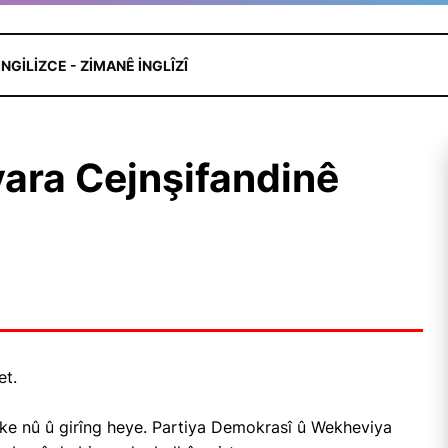
İNGILIZCE - ZIMANÊ INGLÎZÎ
yara Cejnşifandinê
et.
eke nû û girîng heye. Partiya Demokrasî û Wekheviya