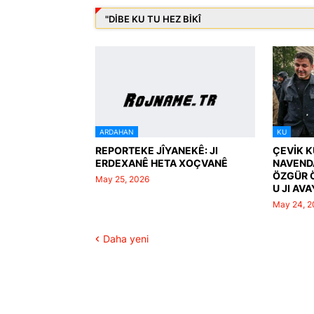
"DIBE KU TU HEZ BIKÎ
ARDAHAN
KU
REPORTEKE JÎYANEKÊ: JI
ÇEVİK K
ERDEXANÊ HETA XOÇVANÊ
NAVENDA
ÖZGÜR Ö
May 25, 2026
U JI AV
May 24, 2
Daha yeni