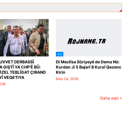
KU
UVVET DERBASSÎ
Di Meclîsa Sûriyeyê de Dema Nû:
 GIŞTÎ YA CHP’Ê BÛ:
Kurdan Ji 5 Bajarî 8 Kursî Qezenc
ZEL TEBLÎGAT ÇIRAND
Kirin
AYÎ VEQETIYA
May 24, 2026
026
Daha eski