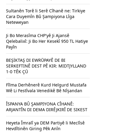
Sultanên Torê li Serê Cîhanê ne: Tirkiye
Cara Duyemîn Bû Şampiyona Lîga
Neteweyan
Ji Bo Merasîma CHP'yê Ji Ajansê
Qelebalixî: Ji Bo Her Kesekî 950 TL Hatiye
Payîn
BEŞİKTAŞ DI EWRŪPAYÊ DE BI
SERKEFTINÊ DEST PÊ KIR: MIDTJYLLAND
1-0 TÊK ÇŪ
Fîlma Derhênerê Kurd Helgurd Mustafa
Wê Li Festîvala Venedikê Bê Nîşandan
ÎSPANYA BÛ ŞAMPIYONA CÎHANÊ:
ARJANTÎN DI DEMA DIRÊJKIRÎ DE SIKEST
Heyeta Îmralî ya DEM Partiyê li Meclîsê
Hevdîtinên Giring Pêk Anîn