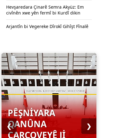
Hevşaredara Çinarê Semra Akyüz: Em
civînên xwe yên fermî bi Kurdî dikin
Arjantîn bi Vegereke Dîrokî Gihîşt Fînalê
PÊŞNIYARA
QANÛNA
❮
❯
ÇARÇOVEYÊ JI