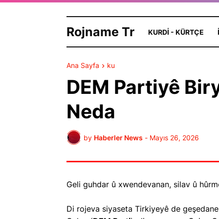
Rojname Tr
KURDI - KÜRTÇE
Ana Sayfa
ku
DEM Partiyê Bir
Neda
by
Haberler News
-
Mayıs 26, 2026
Geli guhdar û xwendevanan, silav û hûrm
Di rojeva siyaseta Tirkiyeyê de geşedan