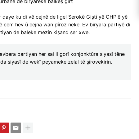
urbanê de biryareke balkêş girt
 daye ku di vê cejnê de ligel Serokê Giştî yê CHP'ê yê
ê cem hev û cejna wan pîroz neke. Ev biryara partiyê di
tiyan de baleke mezin kişand ser xwe.
vbera partiyan her sal li gorî konjonktûra siyasî têne
da siyasî de wekî peyameke zelal tê şîrovekirin.
abelayên
an; karkerên
dê bên girtin
Li Bazarcixa Mereşê Erdhej