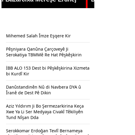
Mihemed Salah Îmze Eşqere Kir
Pêşniyara Qanûna Çarçoveyê Ji
Serokatiya TBMMê Re Hat Pêşkêşkirin
İBB ALO 153 Dest bi Pêşkêşkirina Xizmeta
bi Kurdî Kir
Danûstandinên Nû di Navbera DYA û
Îranê de Dest Pê Dikin
Aziz Yıldırım Ji Bo Şermezarkirina Keça
Xwe Ya Li Ser Medyaya Civakî Têkiliyên
Tund Nîşan Dda
Serokkomar Erdoğan Tevlî Bernameya