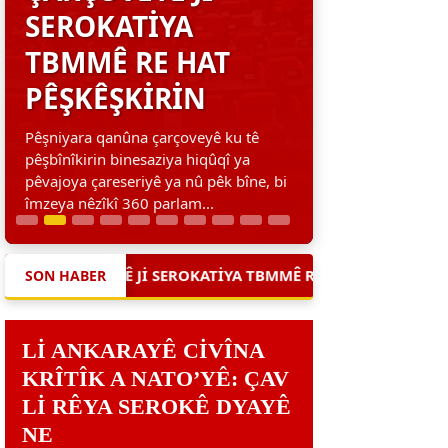
SEROKATIYA
TBMMÊ RE HAT
PÊŞKÊŞKIRIN
Pêşniyara qanûna çarçoveyê ku tê
pêşbînîkirin binesaziya hiqûqî ya
pêvajoya çareseriyê ya nû pêk bîne, bi
îmzeya nêzîkî 360 parlam...
I SEROKATIYA TBMMÊ RE HAT PÊŞKÊŞKIRIN
|
İBB ALO 1
SON HABER
LI ANKARAYÊ CIVÎNA
KRÎTÎK A NATO’YÊ: ÇAV
LI RÊYA SEROKÊ DYAYÊ
NE