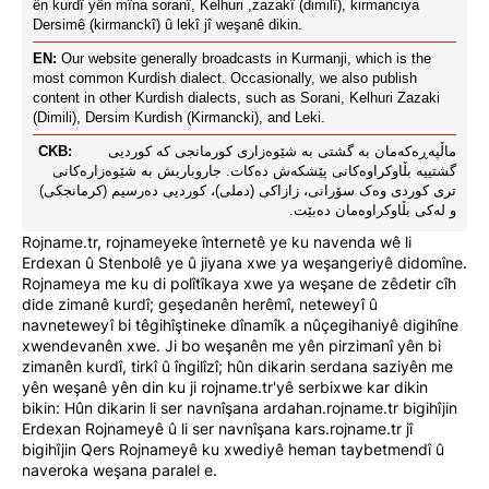
ên kurdî yên mîna soranî, Kelhuri ,zazakî (dimilî), kirmanciya
Dersimê (kirmanckî) û lekî jî weşanê dikin.
EN:
Our website generally broadcasts in Kurmanji, which is the
most common Kurdish dialect. Occasionally, we also publish
content in other Kurdish dialects, such as Sorani, Kelhuri Zazaki
(Dimili), Dersim Kurdish (Kirmancki), and Leki.
CKB:
ماڵپەڕەکەمان بە گشتی بە شێوەزاری کورمانجی کە کوردیی
گشتییە بڵاوکراوەکانی پێشکەش دەکات. جاروباریش بە شێوەزارەکانی
تری کوردی وەک سۆرانی، زازاکی (دملی)، کوردیی دەرسیم (کرمانجکی)
و لەکی بڵاوکراوەمان دەبێت.
Rojname.tr, rojnameyeke înternetê ye ku navenda wê li
Erdexan û Stenbolê ye û jiyana xwe ya weşangeriyê didomîne.
Rojnameya me ku di polîtîkaya xwe ya weşane de zêdetir cîh
dide zimanê kurdî; geşedanên herêmî, neteweyî û
navneteweyî bi têgihîştineke dînamîk a nûçegihaniyê digihîne
xwendevanên xwe. Ji bo weşanên me yên pirzimanî yên bi
zimanên kurdî, tirkî û îngilîzî; hûn dikarin serdana saziyên me
yên weşanê yên din ku ji rojname.tr'yê serbixwe kar dikin
bikin: Hûn dikarin li ser navnîşana ardahan.rojname.tr bigihîjin
Erdexan Rojnameyê û li ser navnîşana kars.rojname.tr jî
bigihîjin Qers Rojnameyê ku xwediyê heman taybetmendî û
naveroka weşana paralel e.