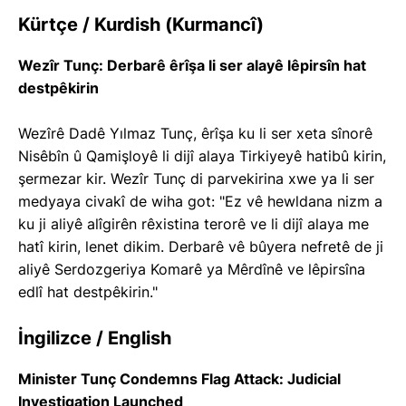
Kürtçe / Kurdish (Kurmancî)
Wezîr Tunç: Derbarê êrîşa li ser alayê lêpirsîn hat
destpêkirin
Wezîrê Dadê Yılmaz Tunç, êrîşa ku li ser xeta sînorê
Nisêbîn û Qamişloyê li dijî alaya Tirkiyeyê hatibû kirin,
şermezar kir. Wezîr Tunç di parvekirina xwe ya li ser
medyaya civakî de wiha got: "Ez vê hewldana nizm a
ku ji aliyê alîgirên rêxistina terorê ve li dijî alaya me
hatî kirin, lenet dikim. Derbarê vê bûyera nefretê de ji
aliyê Serdozgeriya Komarê ya Mêrdînê ve lêpirsîna
edlî hat destpêkirin."
İngilizce / English
Minister Tunç Condemns Flag Attack: Judicial
Investigation Launched