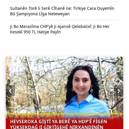
Sultanên Torê li Serê Cîhanê ne: Tirkiye Cara Duyemîn
Bû Şampiyona Lîga Neteweyan
Ji Bo Merasîma CHP'yê Ji Ajansê Qelebalixî: Ji Bo Her
Kesekî 950 TL Hatiye Payîn
❮
❯
HEVSEROKA GIŞTÎ YA BERÊ YA HDP'Ê FIGEN
YÜKSEKDAĞ JI GIRTÎGEHÊ NIRXANDINÊN