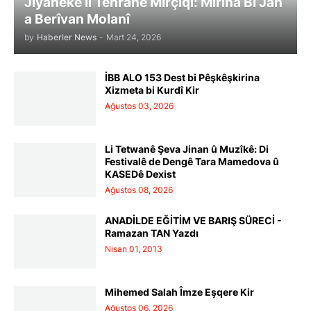
Jiyaneke li Tehranê Mirçiqî: Mirina Bi Jan
a Berîvan Molanî
by
Haberler News
-
Mart 24, 2026
İBB ALO 153 Dest bi Pêşkêşkirina
Xizmeta bi Kurdî Kir
Ağustos 03, 2026
Li Tetwanê Şeva Jinan û Muzîkê: Di
Festivalê de Dengê Tara Mamedova û
KASEDê Dexist
Ağustos 08, 2026
ANADİLDE EĞİTİM VE BARIŞ SÜRECİ -
Ramazan TAN Yazdı
Nisan 01, 2013
Mihemed Salah Îmze Eşqere Kir
Ağustos 06, 2026