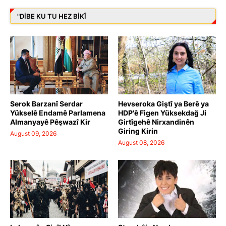
"DIBE KU TU HEZ BIKÎ
Serok Barzanî Serdar
Hevseroka Giştî ya Berê ya
Yükselê Endamê Parlamena
HDP'ê Figen Yüksekdağ Ji
Almanyayê Pêşwazî Kir
Girtîgehê Nirxandinên
Giring Kirin
August 09, 2026
August 08, 2026