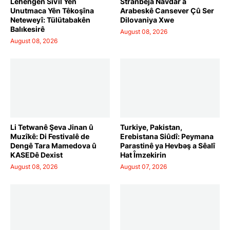
Lehengên Sivîl Yên
Stranbêja Navdar a
Unutmaca Yên Têkoşîna
Arabeskê Cansever Çû Ser
Neteweyî: Tülütabakên
Dilovaniya Xwe
Balıkesirê
August 08, 2026
August 08, 2026
Li Tetwanê Şeva Jinan û
Turkiye, Pakistan,
Muzîkê: Di Festivalê de
Erebistana Siûdî: Peymana
Dengê Tara Mamedova û
Parastinê ya Hevbəş a Sêalî
KASEDê Dexist
Hat Îmzekirin
August 08, 2026
August 07, 2026