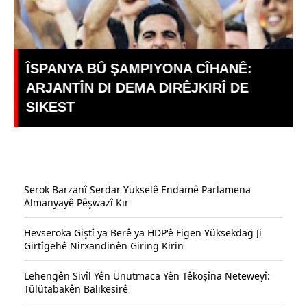
ÎSPANYA BÛ ŞAMPIYONA CÎHANÊ:
a
ARJANTÎN DI DEMA DIRÊJKIRÎ DE
SIKEST
Serok Barzanî Serdar Yükselê Endamê Parlamena
Almanyayê Pêşwazî Kir
Hevseroka Giştî ya Berê ya HDP'ê Figen Yüksekdağ Ji
Girtîgehê Nirxandinên Giring Kirin
Lehengên Sivîl Yên Unutmaca Yên Têkoşîna Neteweyî:
Tülütabakên Balıkesirê