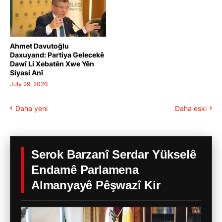
Ahmet Davutoğlu
Daxuyand: Partiya Gelecekê
Dawî Li Xebatên Xwe Yên
Siyasi Anî
July 29, 2026
Daha yeni
Daha eski
Serok Barzanî Serdar Yükselê
Endamê Parlamena
Almanyayê Pêşwazî Kir