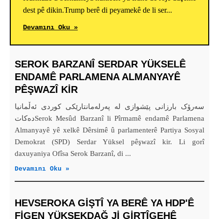
dest pê dikin.Trump berê di peyamekê de li ser...
Devamını Oku »
SEROK BARZANÎ SERDAR YÜKSELÊ
ENDAMÊ PARLAMENA ALMANYAYÊ
PÊŞWAZÎ KIR
سەرۆک بارزانی پێشوازی لە پەرلەمانتارێکی کوردی ئەڵمانیا
دەکاتSerok Mesûd Barzanî li Pîrmamê endamê Parlamena
Almanyayê yê xelkê Dêrsimê û parlamenterê Partiya Sosyal
Demokrat (SPD) Serdar Yüksel pêşwazî kir. Li gorî
daxuyaniya Ofîsa Serok Barzanî, di ...
Devamını Oku »
HEVSEROKA GIŞTÎ YA BERÊ YA HDP'Ê
FIGEN YÜKSEKDAĞ JI GIRTÎGEHÊ