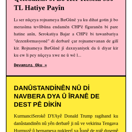
TL Hatiye Payîn
Lı ser nûçeya rojnameya BırGûnê ya ku dihat gotin ji bo
merasîma tevlîbûna endamên CHP'ê fîguranên bi pare
hatine anîn, Serokatiya Bajar a CHP'ê bi tawanbariya
"dezenformasyonê" di derbarê çar rojnamevanan de gilî
kir. Rojnameya BırGûnê jî daxuyaniyek da û diyar kir
ku ew li pey nûçeya xwe ne û wê l...
Devamını Oku »
DANÛSTANDINÊN NÛ DI
NAVBERA DYA Û ÎRANÊ DE
DEST PÊ DIKIN
KurmanciSerokê DYAyê Donald Trump ragihand ku
danûstandinên nû yên derbarê ji nû ve vekirina Tengava
Hurmuzê û bernameya nukleerî ya Îranê de rojê duşemê