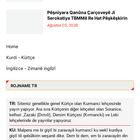
Pêşniyara Qanûna Çarçoveyê Ji
Serokatiya TBMMê Re Hat Pêşkêşkirin
Ağustos 05, 2026
Home
Kurdi - Kürtçe
İngilizce - Zimanê inglîzî
ROJNAME TR
TR:
Sitemiz genellikle genel Kürtçe olan Kurmanci lehçesinde
yayın yapıyor. Ara sıra Kürtçenin diğer lehçeleri olan Soranice,
kelhuri ,Zazaki (Dımıli), Dersim Kürtçesi (Kırmancki) ve Leki
lehçelerinde de yayınlar yapıyoruz.
KU:
Malpera me bi giştî bi zaravayê kurmancî ku wekî kurdiya
giştî tê qebûlkirin weşanê dike. Dem bi dem, em bi zaravayên din