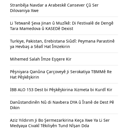
Stranbêja Navdar a Arabeskê Cansever Çû Ser
Dilovaniya Xwe
Li Tetwanê Şeva Jinan û Muzîkê: Di Festivalê de Dengê
Tara Mamedova û KASEDê Dexist
Turkiye, Pakistan, Erebistana Siûdî: Peymana Parastinê
ya Hevbəş a Sêalî Hat Îmzekirin
Mihemed Salah Îmze Eşqere Kir
Pêşniyara Qanûna Çarçoveyê Ji Serokatiya TBMMê Re
Hat Pêşkêşkirin
İBB ALO 153 Dest bi Pêşkêşkirina Xizmeta bi Kurdî Kir
Danûstandinên Nû di Navbera DYA û Îranê de Dest Pê
Dikin
Aziz Yıldırım Ji Bo Şermezarkirina Keça Xwe Ya Li Ser
Medyaya Civakî Têkiliyên Tund Nîşan Dda