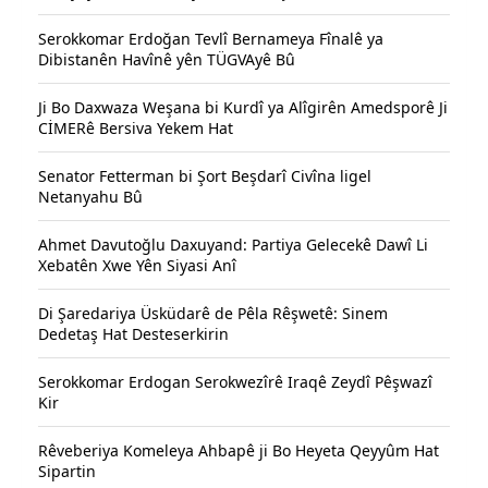
Serokkomar Erdoğan Tevlî Bernameya Fînalê ya
Dibistanên Havînê yên TÜGVAyê Bû
Ji Bo Daxwaza Weşana bi Kurdî ya Alîgirên Amedsporê Ji
CİMERê Bersiva Yekem Hat
Senator Fetterman bi Şort Beşdarî Civîna ligel
Netanyahu Bû
Ahmet Davutoğlu Daxuyand: Partiya Gelecekê Dawî Li
Xebatên Xwe Yên Siyasi Anî
Di Şaredariya Üsküdarê de Pêla Rêşwetê: Sinem
Dedetaş Hat Desteserkirin
Serokkomar Erdogan Serokwezîrê Iraqê Zeydî Pêşwazî
Kir
Rêveberiya Komeleya Ahbapê ji Bo Heyeta Qeyyûm Hat
Sipartin