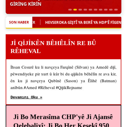
GIRING KIRIN
|
HEVSEROKA GIŞTÎ YA BERÊ YA HDP'Ê FIGEN YÜKSEKDAĞ JI GIRT
SON HABER
JI QIJIKÊN BÊHÊLÎN RE BÛ
RÊHEVAL
İhsan Cesurê ku li navçeya Farqînê (Silvan) ya Amedê dijî,
pêwendiyeke pir xurt û kûr bi du qijikên bêhêlîn re ava kir,
ên ku ji navçeya Qubînê (Sason) ya Êlihê (Batman)
anîbûn.#Amed #Rêheval #QijikRojname
Devamını Oku »
Ji Bo Merasîma CHP'yê Ji Ajansê
Qelebalixî: Ji Bo Her Kesekî 950