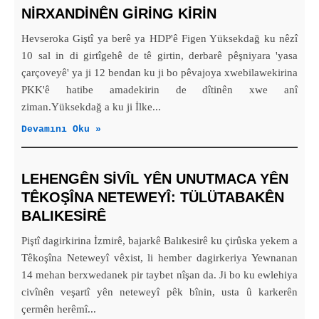
NIRXANDINÊN GIRING KIRIN
Hevseroka Giştî ya berê ya HDP'ê Figen Yüksekdağ ku nêzî
10 sal in di girtîgehê de tê girtin, derbarê pêşniyara 'yasa
çarçoveyê' ya ji 12 bendan ku ji bo pêvajoya xwebilawekirina
PKK'ê hatibe amadekirin de dîtinên xwe anî
ziman.Yüksekdağ a ku ji İlke...
Devamını Oku »
LEHENGÊN SIVÎL YÊN UNUTMACA YÊN
TÊKOŞÎNA NETEWEYÎ: TÜLÜTABAKÊN
BALIKESIRÊ
Piştî dagirkirina İzmirê, bajarkê Balıkesirê ku çirûska yekem a
Têkoşîna Neteweyî vêxist, li hember dagirkeriya Yewnanan
14 mehan berxwedanek pir taybet nîşan da. Ji bo ku ewlehiya
civînên veşartî yên neteweyî pêk bînin, usta û karkerên
çermên herêmî...