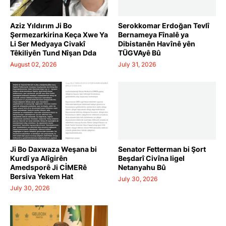
Aziz Yıldırım Ji Bo
Serokkomar Erdoğan Tevlî
Şermezarkirina Keça Xwe Ya
Bernameya Fînalê ya
Li Ser Medyaya Civakî
Dibistanên Havînê yên
Têkiliyên Tund Nîşan Dda
TÜGVAyê Bû
August 02, 2026
July 31, 2026
Ji Bo Daxwaza Weşana bi
Senator Fetterman bi Şort
Kurdî ya Alîgirên
Beşdarî Civîna ligel
Amedsporê Ji CİMERê
Netanyahu Bû
Bersiva Yekem Hat
July 30, 2026
July 30, 2026