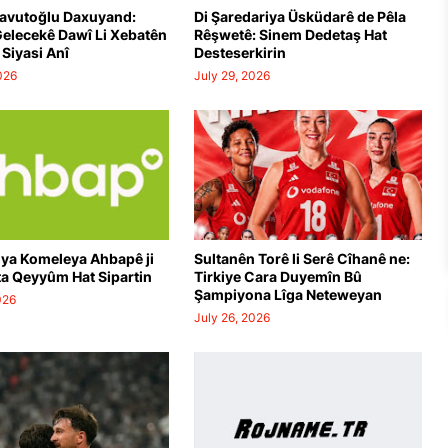
avutoğlu Daxuyand:
Di Şaredariya Üsküdarê de Pêla
Gelecekê Dawî Li Xebatên
Rêşwetê: Sinem Dedetaş Hat
Siyasi Anî
Desteserkirin
026
July 29, 2026
ya Komeleya Ahbapê ji
Sultanên Torê li Serê Cîhanê ne:
a Qeyyûm Hat Sipartin
Tirkiye Cara Duyemîn Bû
Şampiyona Lîga Neteweyan
026
I SEROKATIYA TBMMÊ RE HAT PÊŞKÊŞKIRIN
|
İBB ALO 
July 26, 2026