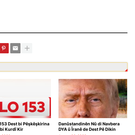
153 Dest bi Pêşkêşkirina
Danûstandinên Nû di Navbera
bi Kurdî Kir
DYA û Îranê de Dest Pê Dikin