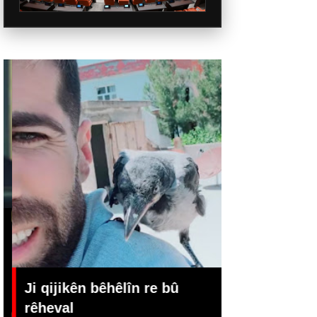
Ji qijikên bêhêlîn re bû
rêheval
Rojda li Xo