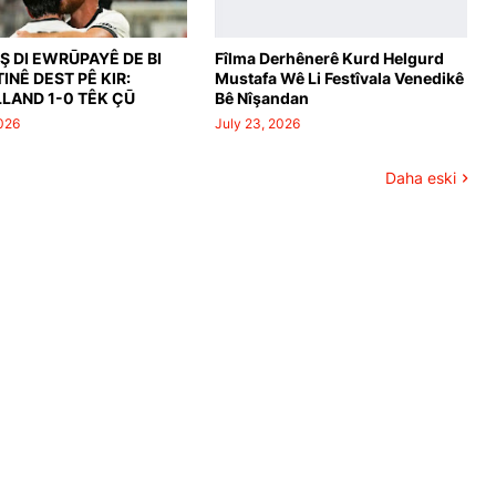
Ş DI EWRŪPAYÊ DE BI
Fîlma Derhênerê Kurd Helgurd
INÊ DEST PÊ KIR:
Mustafa Wê Li Festîvala Venedikê
LAND 1-0 TÊK ÇŪ
Bê Nîşandan
2026
July 23, 2026
Daha eski