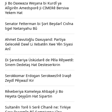
Ji Bo Daxwaza Weşana bi Kurdî ya
Alîgirên Amedsporê Ji CİMERê Bersiva
Yekem Hat
Senator Fetterman bi Şort Beşdarî Civîna
ligel Netanyahu Bû
Ahmet Davutoğlu Daxuyand: Partiya
Gelecekê Dawî Li Xebatên Xwe Yên Siyasi
Anî
Di Şaredariya Üsküdarê de Pêla Rêşwetê:
Sinem Dedetaş Hat Desteserkirin
Serokkomar Erdogan Serokwezîrê Iraqê
Zeydî Pêşwazî Kir
Rêveberiya Komeleya Ahbapê ji Bo
Heyeta Qeyyûm Hat Sipartin
Sultanên Torê li Serê Cîhanê ne: Tirkiye
Cara Duyemîn Bû Şampiyona Lîga