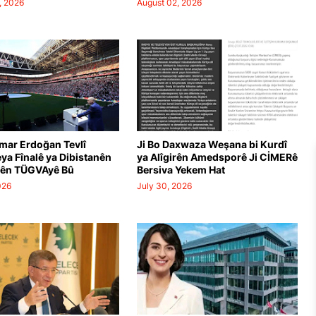
, 2026
August 02, 2026
mar Erdoğan Tevlî
Ji Bo Daxwaza Weşana bi Kurdî
a Fînalê ya Dibistanên
ya Alîgirên Amedsporê Ji CİMERê
yên TÜGVAyê Bû
Bersiva Yekem Hat
026
July 30, 2026