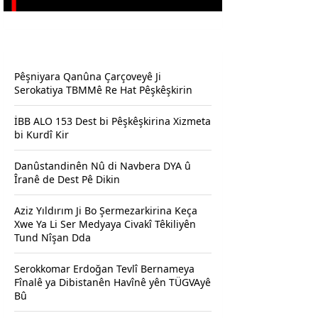
Pêşniyara Qanûna Çarçoveyê Ji
Serokatiya TBMMê Re Hat Pêşkêşkirin
İBB ALO 153 Dest bi Pêşkêşkirina Xizmeta
bi Kurdî Kir
Danûstandinên Nû di Navbera DYA û
Îranê de Dest Pê Dikin
Aziz Yıldırım Ji Bo Şermezarkirina Keça
Xwe Ya Li Ser Medyaya Civakî Têkiliyên
Tund Nîşan Dda
Serokkomar Erdoğan Tevlî Bernameya
Fînalê ya Dibistanên Havînê yên TÜGVAyê
Bû