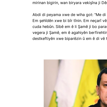
mirinan bigirin, wan biryara vekişîna ji 
Abdi di peyama xwe de wiha got: "Me di 
Em şehîdên xwe bi bîr tînin. Em neçarî vê ş
cuda hebûn. Sibê em ê li Şamê ji bo paras
vegera ji Şamê, em ê agahiyên berfirehti
destkeftiyên xwe biparêzin û em ê di vê t
Li Bazarcixa M