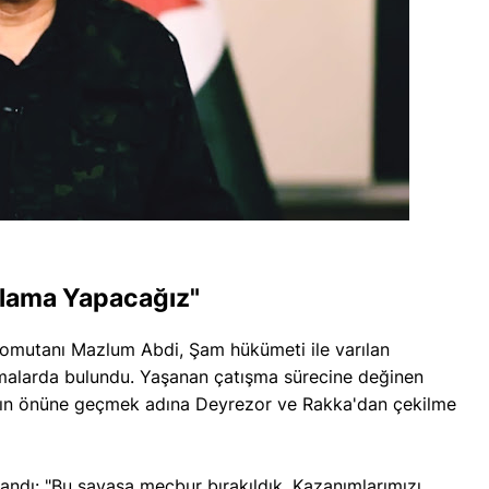
lama Yapacağız
"
omutanı Mazlum Abdi, Şam hükümeti ile varılan
amalarda bulundu. Yaşanan çatışma sürecine değinen
ının önüne geçmek adına Deyrezor ve Rakka'dan çekilme
landı: "Bu savaşa mecbur bırakıldık. Kazanımlarımızı