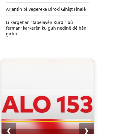
Arjantîn bi Vegereke Dîrokî Gihîşt Fînalê
Li kargehan "tabelayên Kurdî" bû
ferman; karkerên ku guh nedinê dê bên
girtin
❮
❯