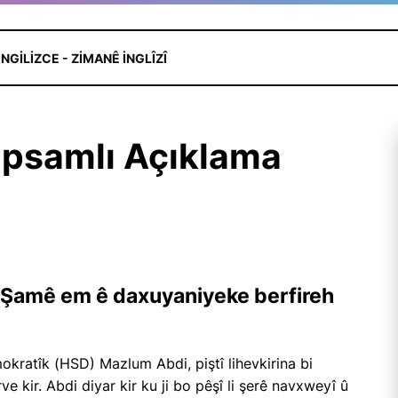
İNGILIZCE - ZIMANÊ INGLÎZÎ
psamlı Açıklama
i Şamê em ê daxuyaniyeke berfireh
ratîk (HSD) Mazlum Abdi, piştî lihevkirina bi
kir. Abdi diyar kir ku ji bo pêşî li şerê navxweyî û