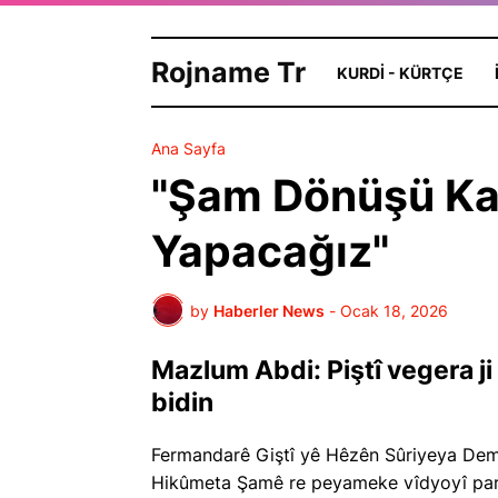
Rojname Tr
KURDI - KÜRTÇE
Ana Sayfa
"Şam Dönüşü Ka
Yapacağız"
by
Haberler News
-
Ocak 18, 2026
Mazlum Abdi: Piştî vegera j
bidin
Fermandarê Giştî yê Hêzên Sûriyeya Demok
Hikûmeta Şamê re peyameke vîdyoyî parve 