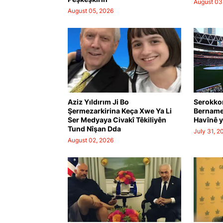
August 03
August 05, 2026
Aziz Yıldırım Ji Bo
Serokko
Şermezarkirina Keça Xwe Ya Li
Bernamey
Ser Medyaya Civakî Têkiliyên
Havînê 
Tund Nîşan Dda
July 31, 2
August 02, 2026