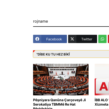
rojname
Facebook
Twitter
"DIBE KU TU HEZ BIKÎ
Pêşniyara Qanûna Çarçoveyê Ji
İBB ALO 
Serokatiya TBMMê Re Hat
Xizmeta 
Pêşkêşkirin