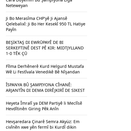
Neteweyan
Ji Bo Merasîma CHP'yê Ji Ajansê
Qelebalixî: Ji Bo Her Kesekî 950 TL Hatiye
Payîn
BEŞİKTAŞ DI EWRŪPAYÊ DE BI
SERKEFTINÊ DEST PÊ KIR: MIDTJYLLAND
1-0 TÊK ÇŪ
Fîlma Derhênerê Kurd Helgurd Mustafa
Wê Li Festîvala Venedikê Bê Nîşandan
ÎSPANYA BÛ ŞAMPIYONA CÎHANÊ:
ARJANTÎN DI DEMA DIRÊJKIRÎ DE SIKEST
Heyeta Îmralî ya DEM Partiyê li Meclîsê
Hevdîtinên Giring Pêk Anîn
Hevşaredara Çinarê Semra Akyüz: Em
civînên xwe yên fermî bi Kurdî dikin