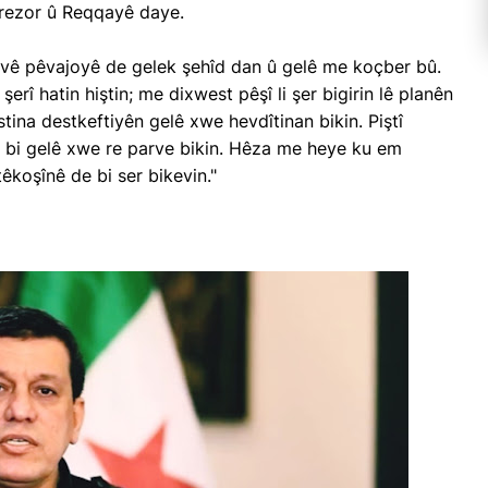
Dêrezor û Reqqayê daye.
vê pêvajoyê de gelek şehîd dan û gelê me koçber bû.
erî hatin hiştin; me dixwest pêşî li şer bigirin lê planên
tina destkeftiyên gelê xwe hevdîtinan bikin. Piştî
r bi gelê xwe re parve bikin. Hêza me heye ku em
êkoşînê de bi ser bikevin."
Serokê Giştî yê MHP’ê
Devlet Bahçelî di Civîna
Koma Partiya Xwe de Axivî:
"Têkoşîna li Dijî FETÖ’yê bi
ereşê Erdhej
Dawî Nebûye"