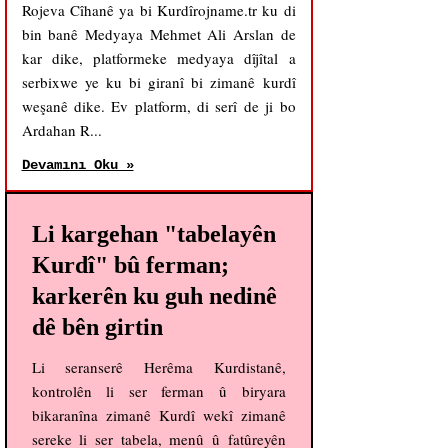
Rojeva Cîhanê ya bi Kurdîrojname.tr ku di
bin banê Medyaya Mehmet Ali Arslan de
kar dike, platformeke medyaya dîjîtal a
serbixwe ye ku bi giranî bi zimanê kurdî
weşanê dike. Ev platform, di serî de ji bo
Ardahan R...
Devamını Oku »
Li kargehan "tabelayên
Kurdî" bû ferman;
karkerên ku guh nedinê
dê bên girtin
Li seranserê Herêma Kurdistanê,
kontrolên li ser ferman û biryara
bikaranîna zimanê Kurdî wekî zimanê
sereke li ser tabela, menû û fatûreyên