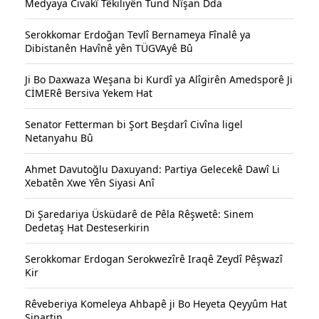
Medyaya Civakî Têkiliyên Tund Nîşan Dda
Serokkomar Erdoğan Tevlî Bernameya Fînalê ya
Dibistanên Havînê yên TÜGVAyê Bû
Ji Bo Daxwaza Weşana bi Kurdî ya Alîgirên Amedsporê Ji
CİMERê Bersiva Yekem Hat
Senator Fetterman bi Şort Beşdarî Civîna ligel
Netanyahu Bû
Ahmet Davutoğlu Daxuyand: Partiya Gelecekê Dawî Li
Xebatên Xwe Yên Siyasi Anî
Di Şaredariya Üsküdarê de Pêla Rêşwetê: Sinem
Dedetaş Hat Desteserkirin
Serokkomar Erdogan Serokwezîrê Iraqê Zeydî Pêşwazî
Kir
Rêveberiya Komeleya Ahbapê ji Bo Heyeta Qeyyûm Hat
Sipartin