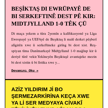
BEŞİKTAŞ DI EWRŪPAYÊ DE
BI SERKEFTINÊ DEST PÊ KIR:
MIDTJYLLAND 1-0 TÊK ÇŪ
Di maça yekem a tûra 2yemîn a kalîfıkasyonê ya Lîga
Ewropayê ya UEFAyê de Beşiktaş li malê derket pêşberî
alîgirên xwe û serkeftineke girîng bi dest xist. Reş-
spiyan tîma Danîmarkayê Midtjylland 1-0 mağlup kir û
deriyê tûrê vekir.Yekîneyên Beşiktaşê avantajeke mezin
bi dest xistin û bi lîstika xwe y...
Devamını Oku »
AZIZ YILDIRIM JI BO
ŞERMEZARKIRINA KEÇA XWE
YA LI SER MEDYAYA CIVAKÎ