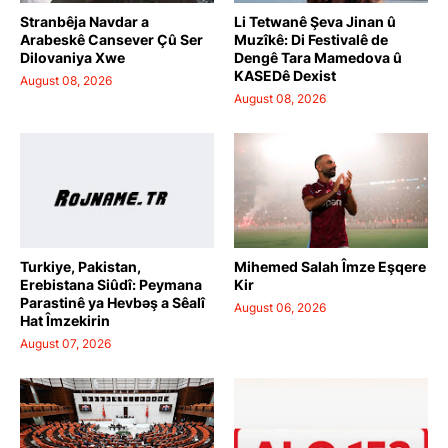
Stranbêja Navdar a
Li Tetwanê Şeva Jinan û
Arabeskê Cansever Çû Ser
Muzîkê: Di Festivalê de
Dilovaniya Xwe
Dengê Tara Mamedova û
KASEDê Dexist
August 08, 2026
August 08, 2026
Turkiye, Pakistan,
Mihemed Salah Îmze Eşqere
Erebistana Siûdî: Peymana
Kir
Parastinê ya Hevbəş a Sêalî
August 06, 2026
Hat Îmzekirin
August 07, 2026