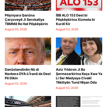
Pêşniyara Qanûna
İBB ALO 153 Dest bi
Çarçoveyê Ji Serokatiya
Pêşkêşkirina Xizmeta bi
TBMMê Re Hat Pêşkêşkirin
Kurdî Kir
August 05, 2026
August 03, 2026
Danûstandinên Nû di
Aziz Yıldırım Ji Bo
Navbera DYA û Îranê de Dest
Şermezarkirina Keça Xwe Ya
Pê Dikin
Li Ser Medyaya Civakî
Têkiliyên Tund Nîşan Dda
August 02, 2026
August 02, 2026