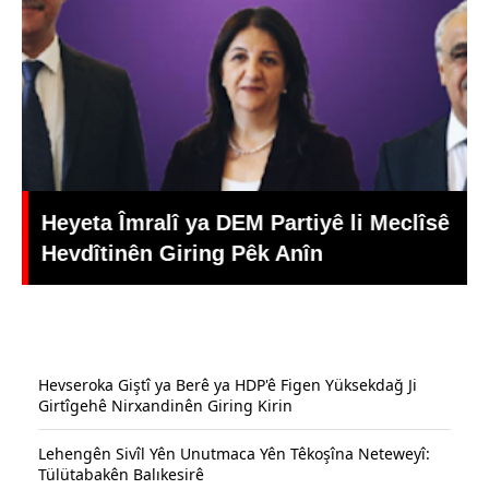
Heyeta Îmralî ya DEM Partiyê li Meclîsê
Hevdîtinên Giring Pêk Anîn
Hevseroka Giştî ya Berê ya HDP'ê Figen Yüksekdağ Ji
Girtîgehê Nirxandinên Giring Kirin
Lehengên Sivîl Yên Unutmaca Yên Têkoşîna Neteweyî:
Tülütabakên Balıkesirê