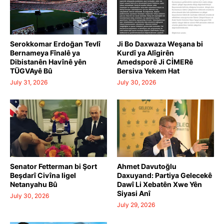
Serokkomar Erdoğan Tevlî
Ji Bo Daxwaza Weşana bi
Bernameya Fînalê ya
Kurdî ya Alîgirên
Dibistanên Havînê yên
Amedsporê Ji CİMERê
TÜGVAyê Bû
Bersiva Yekem Hat
July 31, 2026
July 30, 2026
Senator Fetterman bi Şort
Ahmet Davutoğlu
Beşdarî Civîna ligel
Daxuyand: Partiya Gelecekê
Netanyahu Bû
Dawî Li Xebatên Xwe Yên
Siyasi Anî
July 30, 2026
July 29, 2026