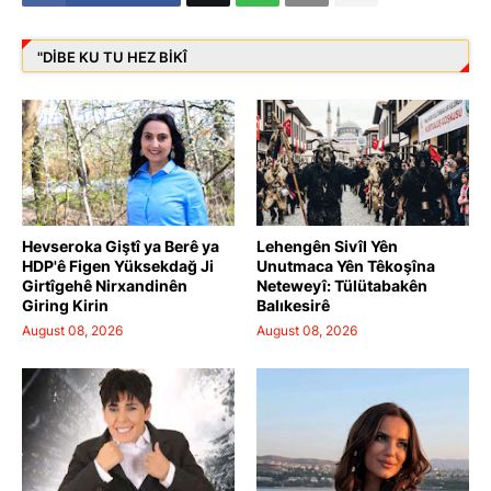
"DIBE KU TU HEZ BIKÎ
Hevseroka Giştî ya Berê ya
Lehengên Sivîl Yên
HDP'ê Figen Yüksekdağ Ji
Unutmaca Yên Têkoşîna
Girtîgehê Nirxandinên
Neteweyî: Tülütabakên
Giring Kirin
Balıkesirê
August 08, 2026
August 08, 2026