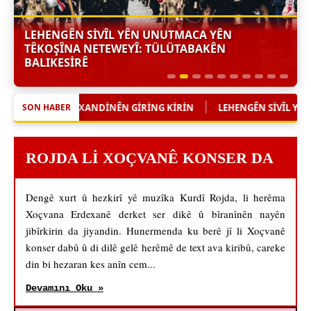
LEHENGÊN SIVÎL YÊN UNUTMACA YÊN
TÊKOŞÎNA NETEWEYÎ: TÜLÜTABAKÊN
BALIKESIRÊ
|
DINÊN GIRING KIRIN
LEHENGÊN SIVÎL YÊN UNUTMACA YÊN TÊKO
SON HABER
ROJDA LI XOÇVANÊ KONSER DA
Dengê xurt û hezkirî yê muzîka Kurdî Rojda, li herêma
Xoçvana Erdexanê derket ser dikê û bîranînên nayên
jibîrkirin da jiyandin. Hunermenda ku berê jî li Xoçvanê
konser dabû û di dilê gelê herêmê de text ava kiribû, careke
din bi hezaran kes anîn cem...
Devamını Oku »