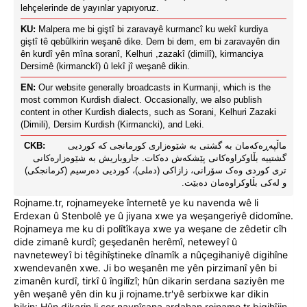
lehçelerinde de yayınlar yapıyoruz.
KU:
Malpera me bi giştî bi zaravayê kurmancî ku wekî kurdiya
giştî tê qebûlkirin weşanê dike. Dem bi dem, em bi zaravayên din
ên kurdî yên mîna soranî, Kelhuri ,zazakî (dimilî), kirmanciya
Dersimê (kirmanckî) û lekî jî weşanê dikin.
EN:
Our website generally broadcasts in Kurmanji, which is the
most common Kurdish dialect. Occasionally, we also publish
content in other Kurdish dialects, such as Sorani, Kelhuri Zazaki
(Dimili), Dersim Kurdish (Kirmancki), and Leki.
CKB:
ماڵپەڕەکەمان بە گشتی بە شێوەزاری کورمانجی کە کوردیی
گشتییە بڵاوکراوەکانی پێشکەش دەکات. جاروباریش بە شێوەزارەکانی
تری کوردی وەک سۆرانی، زازاکی (دملی)، کوردیی دەرسیم (کرمانجکی)
و لەکی بڵاوکراوەمان دەبێت.
Rojname.tr, rojnameyeke înternetê ye ku navenda wê li
Erdexan û Stenbolê ye û jiyana xwe ya weşangeriyê didomîne.
Rojnameya me ku di polîtîkaya xwe ya weşane de zêdetir cîh
dide zimanê kurdî; geşedanên herêmî, neteweyî û
navneteweyî bi têgihîştineke dînamîk a nûçegihaniyê digihîne
xwendevanên xwe. Ji bo weşanên me yên pirzimanî yên bi
zimanên kurdî, tirkî û îngilîzî; hûn dikarin serdana saziyên me
yên weşanê yên din ku ji rojname.tr'yê serbixwe kar dikin
bikin: Hûn dikarin li ser navnîşana ardahan.rojname.tr bigihîjin