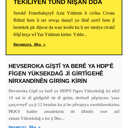
TÊKILIYÊN TUND NÎŞAN DDA
Serokê Fenerbahçeyê Aziz Yıldırım li civîna Civata
Bilind hem li ser rewşa darayî ya tîmê axivî hem jî
bertekek pir dijwar da wan kesên ku li ser medya civakî
êrîşî keça wî Yaz Yıldırım kirine. Yıldır...
Devamını Oku »
HEVSEROKA GIŞTÎ YA BERÊ YA HDP'Ê
FIGEN YÜKSEKDAĞ JI GIRTÎGEHÊ
NIRXANDINÊN GIRING KIRIN
Hevseroka Giştî ya berê ya HDP'ê Figen Yüksekdağ ku nêzî
10 sal in di girtîgehê de tê girtin, derbarê pêşniyara 'yasa
çarçoveyê' ya ji 12 bendan ku ji bo pêvajoya xwebilawekirina
PKK'ê hatibe amadekirin de dîtinên xwe anî
ziman.Yüksekdağ a ku ji İlke...
Devamını Oku »