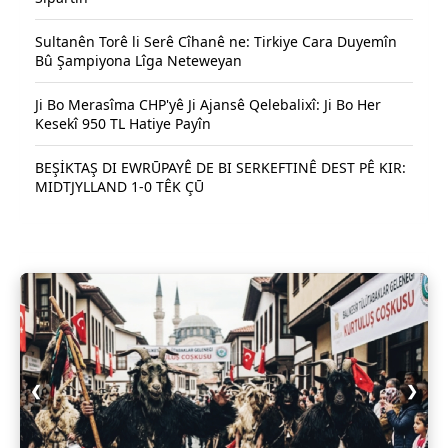
Sultanên Torê li Serê Cîhanê ne: Tirkiye Cara Duyemîn
Bû Şampiyona Lîga Neteweyan
Ji Bo Merasîma CHP'yê Ji Ajansê Qelebalixî: Ji Bo Her
Kesekî 950 TL Hatiye Payîn
BEŞİKTAŞ DI EWRŪPAYÊ DE BI SERKEFTINÊ DEST PÊ KIR:
MIDTJYLLAND 1-0 TÊK ÇŪ
❮
❯