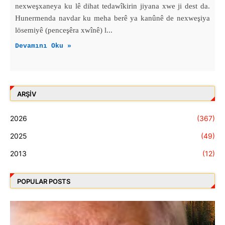
nexweşxaneya ku lê dihat tedawîkirin jiyana xwe ji dest da.
Hunermenda navdar ku meha berê ya kanûnê de nexweşiya
lösemiyê (penceşêra xwînê) l...
Devamını Oku »
ARŞIV
2026
(367)
2025
(49)
2013
(12)
POPULAR POSTS