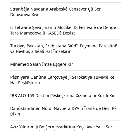
Stranbêja Navdar a Arabeskê Cansever Çû Ser
Dilovaniya Xwe
Li Tetwanê Şeva Jinan û Muzîkê: Di Festivalê de Dengê
Tara Mamedova û KASEDê Dexist
Turkiye, Pakistan, Erebistana Siûdî: Peymana Parastinê
ya Hevbəş a Sêalî Hat Îmzekirin
Mihemed Salah Îmze Eşqere Kir
Pêşniyara Qanûna Çarçoveyê Ji Serokatiya TBMMê Re
Hat Pêşkêşkirin
İBB ALO 153 Dest bi Pêşkêşkirina Xizmeta bi Kurdî Kir
Danûstandinên Nû di Navbera DYA û Îranê de Dest Pê
Dikin
Aziz Yıldırım Ji Bo Şermezarkirina Keça Xwe Ya Li Ser