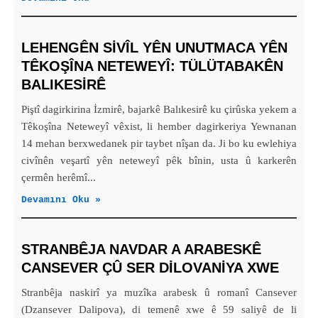
LEHENGÊN SIVÎL YÊN UNUTMACA YÊN
TÊKOŞÎNA NETEWEYÎ: TÜLÜTABAKÊN
BALIKESIRÊ
Piştî dagirkirina İzmirê, bajarkê Balıkesirê ku çirûska yekem a
Têkoşîna Neteweyî vêxist, li hember dagirkeriya Yewnanan
14 mehan berxwedanek pir taybet nîşan da. Ji bo ku ewlehiya
civînên veşartî yên neteweyî pêk bînin, usta û karkerên
çermên herêmî...
Devamını Oku »
STRANBÊJA NAVDAR A ARABESKÊ
CANSEVER ÇÛ SER DILOVANIYA XWE
Stranbêja naskirî ya muzîka arabesk û romanî Cansever
(Dzansever Dalipova), di temenê xwe ê 59 saliyê de li