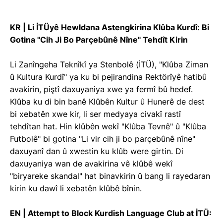
KR | Li İTÜyê Hewldana Astengkirina Klûba Kurdî: Bi
Gotina "Cih Ji Bo Parçebûnê Nîne" Tehdît Kirin
Li Zanîngeha Teknîkî ya Stenbolê (İTÜ), "Klûba Ziman
û Kultura Kurdî" ya ku bi pejirandina Rektörîyê hatibû
avakirin, piştî daxuyaniya xwe ya fermî bû hedef.
Klûba ku di bin banê Klûbên Kultur û Hunerê de dest
bi xebatên xwe kir, li ser medyaya civakî rastî
tehdîtan hat. Hin klûbên wekî "Klûba Tevnê" û "Klûba
Futbolê" bi gotina "Li vir cih ji bo parçebûnê nîne"
daxuyanî dan û xwestin ku klûb were girtin. Di
daxuyaniya wan de avakirina vê klûbê wekî
"biryareke skandal" hat binavkirin û bang li rayedaran
kirin ku dawî li xebatên klûbê bînin.
EN | Attempt to Block Kurdish Language Club at İTÜ: