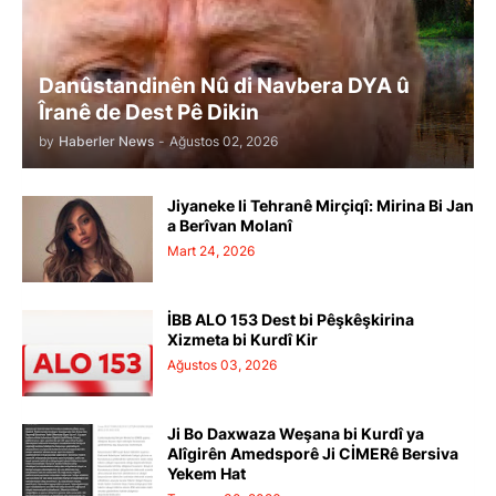
Danûstandinên Nû di Navbera DYA û
Îranê de Dest Pê Dikin
by
Haberler News
-
Ağustos 02, 2026
Jiyaneke li Tehranê Mirçiqî: Mirina Bi Jan
a Berîvan Molanî
Mart 24, 2026
İBB ALO 153 Dest bi Pêşkêşkirina
Xizmeta bi Kurdî Kir
Ağustos 03, 2026
Ji Bo Daxwaza Weşana bi Kurdî ya
Alîgirên Amedsporê Ji CİMERê Bersiva
Yekem Hat