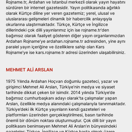
Rojname.tr, Ardahan ve İstanbul merkezli olarak yayın hayatını
sürdüren bir internet gazetesidir. Yayın politikasında ağırlıklı
olarak Kürtçe diline yer veren gazetemiz; yerel, ulusal ve
uluslararası gelişmeleri dinamik bir habercilik anlayışıyla
okurlarına ulaştırmaktadır. Türkçe, Kürtçe ve İngilizce
dillerindeki çok dilli yayınlarımız için ise rojname.tr'den
bağımsız olarak faaliyet gösteren diğer yayın organlarımızdan
Ardahan Rojname'ye ardahan.rojname.tr adresinden, yine aynı
paralel yayın içeriğine ve özelliklere sahip olan Kars
Rojname'ye ise kars.rojname.tr adresi üzerinden ulaşabilirsiniz.
MEHMET ALI ARSLAN
1975 Yılında Ardahan Hoçvan doğumlu gazeteci, yazar ve
girişimci Mehmet Ali Arslan, Türkiye’nin medya ve siyaset
tarihinde dikkat çeken bir isimdir. 2014 yılında Türkiye’de
bağımsız cumhurbaşkanı adayı olarak'ta çalışmalar yapan
Arslan, özellikle medya alanındaki çalışmalarıyla tanınmaktadır.
Türkiye’deki ilk Kürtçe yayınların kendi gazeteleri ve
platformları üzerinden gerçekleştirilmesi, basın tarihinde
önemli bir dönüm noktası oluşturmuştur. Çok dilli bir yayın
politikasını benimseyen Mehmet Ali Arslan’ın bünyesindeki
gazeteler; Türkçe, İngilizce ve Kürtçe başta olmak üzere