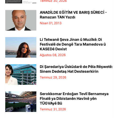
Temmuz 30, 2026
ANADİLDE EĞİTİM VE BARIŞ SÜRECİ -
Ramazan TAN Yazdı
Nisan 01, 2013
Li Tetwanê Şeva Jinan û Muzîkê: Di
Festivalê de Dengê Tara Mamedova û
KASEDê Dexist
Ağustos 08, 2026
Di Şaredariya Üsküdarê de Pêla Rêşwetê:
Sinem Dedetaş Hat Desteserkirin
Temmuz 29, 2026
Serokkomar Erdoğan Tevlî Bernameya
Fînalê ya Dibistanên Havînê yên
TÜGVAyê Bû
Temmuz 31, 2026