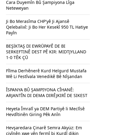
Cara Duyemîn Bû Şampiyona Lîga
Neteweyan
Ji Bo Merasîma CHP'yê Ji Ajansê
Qelebalixî: Ji Bo Her Kesekî 950 TL Hatiye
Payîn
BEŞİKTAŞ DI EWRŪPAYÊ DE BI
SERKEFTINÊ DEST PÊ KIR: MIDTJYLLAND
1-0 TÊK ÇŪ
Fîlma Derhênerê Kurd Helgurd Mustafa
Wê Li Festîvala Venedikê Bê Nîşandan
ÎSPANYA BÛ ŞAMPIYONA CÎHANÊ:
ARJANTÎN DI DEMA DIRÊJKIRÎ DE SIKEST
Heyeta Îmralî ya DEM Partiyê li Meclîsê
Hevdîtinên Giring Pêk Anîn
Hevşaredara Çinarê Semra Akyüz: Em
civînên xwe yên fermî bi Kurdî dikin