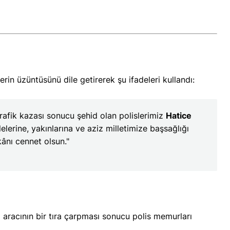
in üzüntüsünü dile getirerek şu ifadeleri kullandı:
trafik kazası sonucu şehid olan polislerimiz
Hatice
ilelerine, yakınlarına ve aziz milletimize başsağlığı
Li kargehan "tabelayên
ânı cennet olsun."
ereke Dîrokî
Kurdî" bû ferman; karkerên
ku guh nedinê dê bên girtin
p aracının bir tıra çarpması sonucu polis memurları