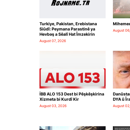
Turkiye, Pakistan, Erebistana
Mihemed
Siûdî: Peymana Parastinê ya
August 06
Hevbəş a Sêalî Hat Îmzekirin
August 07, 2026
İBB ALO 153 Dest bi Pêşkêşkirina
Danûsta
Xizmeta bi Kurdî Kir
DYA û Îr
August 03, 2026
August 02