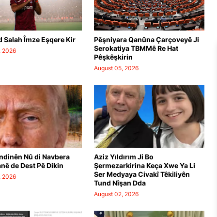
 Salah Îmze Eşqere Kir
Pêşniyara Qanûna Çarçoveyê Ji
Serokatiya TBMMê Re Hat
, 2026
Pêşkêşkirin
August 05, 2026
ndinên Nû di Navbera
Aziz Yıldırım Ji Bo
anê de Dest Pê Dikin
Şermezarkirina Keça Xwe Ya Li
Ser Medyaya Civakî Têkiliyên
, 2026
Tund Nîşan Dda
August 02, 2026