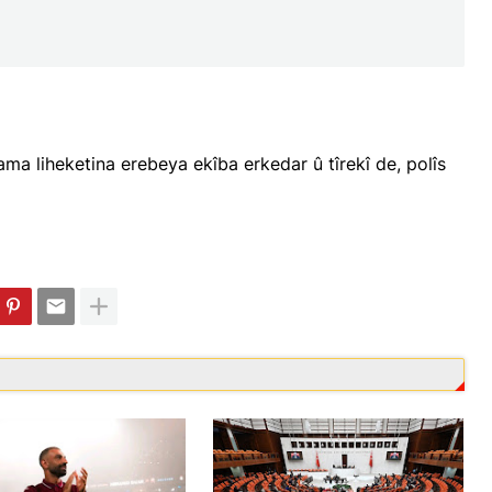
ma liheketina erebeya ekîba erkedar û tîrekî de, polîs