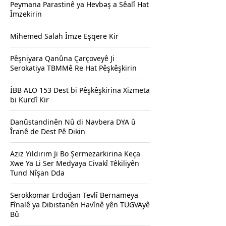
Peymana Parastinê ya Hevbəş a Sêalî Hat
Îmzekirin
Mihemed Salah Îmze Eşqere Kir
Pêşniyara Qanûna Çarçoveyê Ji
Serokatiya TBMMê Re Hat Pêşkêşkirin
İBB ALO 153 Dest bi Pêşkêşkirina Xizmeta
bi Kurdî Kir
Danûstandinên Nû di Navbera DYA û
Îranê de Dest Pê Dikin
Aziz Yıldırım Ji Bo Şermezarkirina Keça
Xwe Ya Li Ser Medyaya Civakî Têkiliyên
Tund Nîşan Dda
Serokkomar Erdoğan Tevlî Bernameya
Fînalê ya Dibistanên Havînê yên TÜGVAyê
Bû