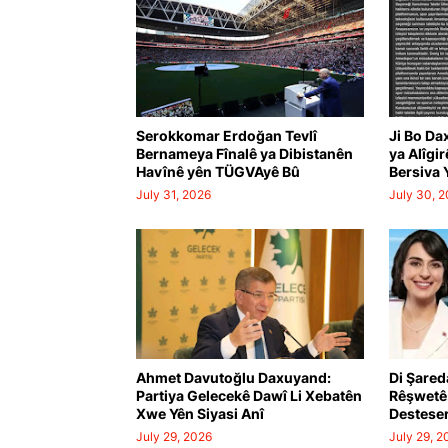
Serokkomar Erdoğan Tevlî
Ji Bo Da
Bernameya Fînalê ya Dibistanên
ya Alîgi
Havînê yên TÜGVAyê Bû
Bersiva 
TURKIYE, PAKIS
July 31, 2026
July 30, 
Ahmet Davutoğlu Daxuyand:
Di Şared
Partiya Gelecekê Dawî Li Xebatên
Rêşwetê
Xwe Yên Siyasi Anî
Desteser
July 29, 2026
July 29, 2