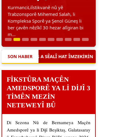
KurmanciLiîstikvanê nû yê
Trabzonsporê Mihemed Salah, li
Kompleksa Sporê ya Şenol Güneş li
ber çavên nêzîkî 30 hezar alîgiran bi
m...
ÊALÎ HAT ÎMZEKIRIN
|
MIHEMED SALAH ÎMZE EŞQERE KI
SON HABER
FIKSTÛRA MAÇÊN
AMEDSPORÊ YA LI DIJÎ 3
TIMÊN MEZIN
NETEWEYÎ BÛ
Di Sezona Nû de Bernameya Maçên
Amedsporê ya li Dijî Beşiktaş, Galatasaray