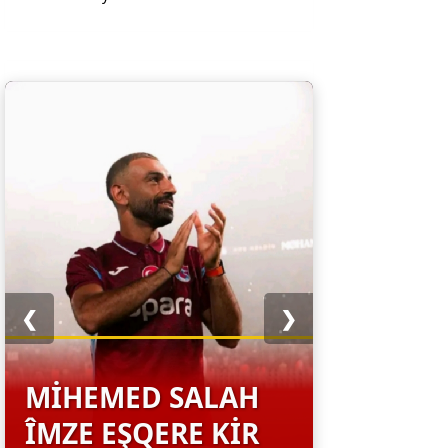
❮
❯
MIHEMED SALAH
ÎMZE EŞQERE KIR