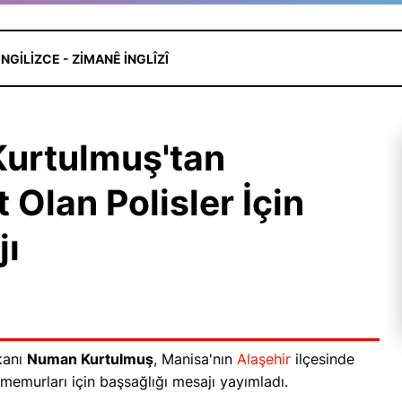
İNGILIZCE - ZIMANÊ INGLÎZÎ
urtulmuş'tan
 Olan Polisler İçin
jı
kanı
Numan Kurtulmuş
, Manisa'nın
Alaşehir
ilçesinde
 memurları için başsağlığı mesajı yayımladı.