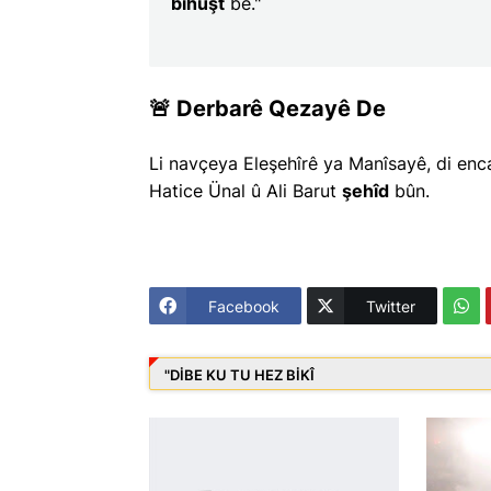
bihuşt
be."
🚨 Derbarê Qezayê De
Li navçeya Eleşehîrê ya Manîsayê, di enca
Hatice Ünal û Ali Barut
şehîd
bûn.
Facebook
Twitter
"DIBE KU TU HEZ BIKÎ