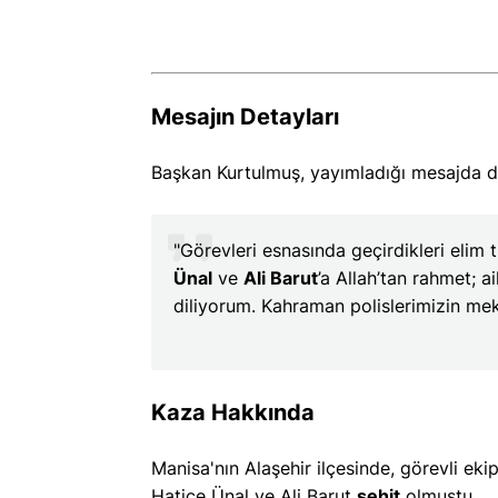
Mesajın Detayları
Başkan Kurtulmuş, yayımladığı mesajda der
"Görevleri esnasında geçirdikleri elim 
Ünal
ve
Ali Barut
’a Allah’tan rahmet; a
diliyorum. Kahraman polislerimizin mek
Arjantîn bi Veg
Gihîşt Fînalê
Kaza Hakkında
Manisa'nın Alaşehir ilçesinde, görevli eki
Hatice Ünal ve Ali Barut
şehit
olmuştu.