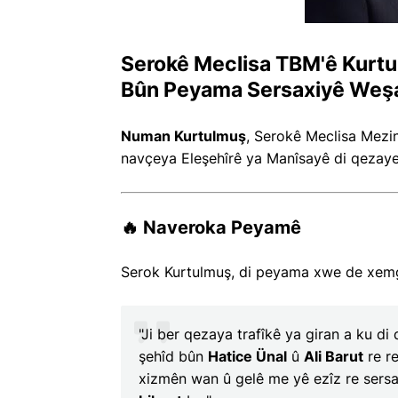
Serokê Meclisa TBM'ê Kurtul
Bûn Peyama Sersaxiyê Weş
Numan Kurtulmuş
, Serokê Meclisa Mezin
navçeya Eleşehîrê ya Manîsayê di qezayek
🔥 Naveroka Peyamê
Serok Kurtulmuş, di peyama xwe de xemgîn
"Ji ber qezaya trafîkê ya giran a ku di
şehîd bûn
Hatice Ünal
û
Ali Barut
re re
xizmên wan û gelê me yê ezîz re sers