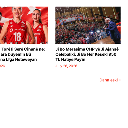
 Torê li Serê Cîhanê ne:
Ji Bo Merasîma CHP'yê Ji Ajansê
Cara Duyemîn Bû
Qelebalixî: Ji Bo Her Kesekî 950
na Lîga Neteweyan
TL Hatiye Payîn
026
July 26, 2026
Daha eski