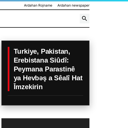
Ardahan Rojname
Ardahan newspaper
Turkiye, Pakistan,
Erebistana Siûdî:
Peymana Parastinê
ya Hevbəş a Sêalî Hat
Îmzekirin