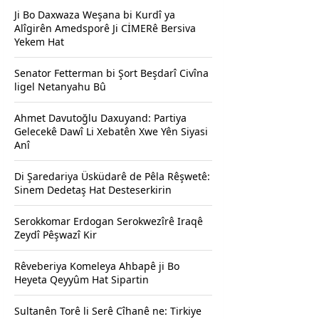
Ji Bo Daxwaza Weşana bi Kurdî ya
Alîgirên Amedsporê Ji CİMERê Bersiva
Yekem Hat
Senator Fetterman bi Şort Beşdarî Civîna
ligel Netanyahu Bû
Ahmet Davutoğlu Daxuyand: Partiya
Gelecekê Dawî Li Xebatên Xwe Yên Siyasi
Anî
Di Şaredariya Üsküdarê de Pêla Rêşwetê:
Sinem Dedetaş Hat Desteserkirin
Serokkomar Erdogan Serokwezîrê Iraqê
Zeydî Pêşwazî Kir
Rêveberiya Komeleya Ahbapê ji Bo
Heyeta Qeyyûm Hat Sipartin
Sultanên Torê li Serê Cîhanê ne: Tirkiye