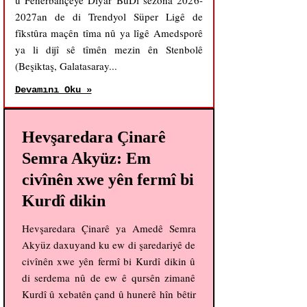
û Fenerbahçeyê Diyar BûDi sezona 2026-
2027an de di Trendyol Süper Ligê de
fîkstûra maçên tîma nû ya lîgê Amedsporê
ya li dijî sê tîmên mezin ên Stenbolê
(Beşiktaş, Galatasaray...
Devamını Oku »
Hevşaredara Çinarê
Semra Akyüz: Em
civînên xwe yên fermî bi
Kurdî dikin
Hevşaredara Çinarê ya Amedê Semra
Akyüz daxuyand ku ew di şaredariyê de
civînên xwe yên fermî bi Kurdî dikin û
di serdema nû de ew ê qursên zimanê
Kurdî û xebatên çand û hunerê hîn bêtir