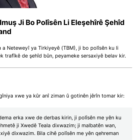
muş Ji Bo Polîsên Li Eleşehîrê Şehîd
and
 a Neteweyî ya Tirkiyeyê (TBM), ji bo polîsên ku li
 trafîkê de şehîd bûn, peyameke sersaxiyê belav kir.
iya xwe ya kûr anî ziman û gotinên jêrîn tomar kir:
 dema erka xwe de derbas kirin, ji polîsên me yên ku
hmetê ji Xwedê Teala dixwazim; ji malbatên wan,
axiyê dixwazim. Bila cihê polîsên me yên qehreman