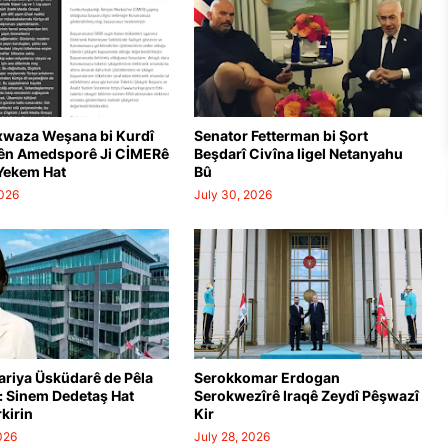
xwaza Weşana bi Kurdî
Senator Fetterman bi Şort
rên Amedsporê Ji CİMERê
Beşdarî Civîna ligel Netanyahu
Yekem Hat
Bû
TAN, EREBISTANA SIÛDÎ: PEYMANA PARASTINÊ YA HEVBƏŞ A S
2026
July 30, 2026
ariya Üsküdarê de Pêla
Serokkomar Erdogan
: Sinem Dedetaş Hat
Serokwezîrê Iraqê Zeydî Pêşwazî
kirin
Kir
026
July 28, 2026